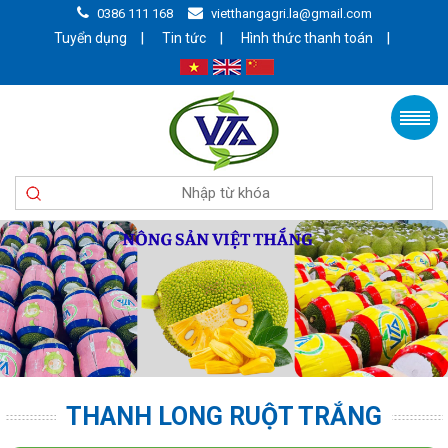
0386 111 168
vietthangagri.la@gmail.com
|
|
|
Tuyển dụng
Tin tức
Hình thức thanh toán
THANH LONG RUỘT TRẮNG