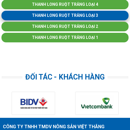
THANH LONG RUỘT TRẮNG LOẠI 4
THANH LONG RUỘT TRẮNG LOẠI 3
THANH LONG RUỘT TRẮNG LOẠI 2
THANH LONG RUỘT TRẮNG LOẠI 1
ĐỐI TÁC - KHÁCH HÀNG
CÔNG TY TNHH TMDV NÔNG SẢN VIỆT THẮNG