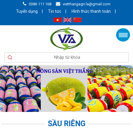
0386 111 168
vietthangagri.la@gmail.com
|
|
|
Tuyển dụng
Tin tức
Hình thức thanh toán
SẦU RIÊNG