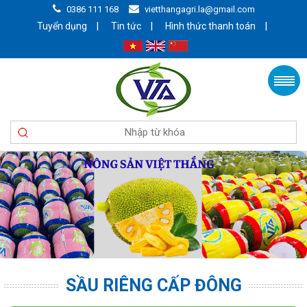
0386 111 168
vietthangagri.la@gmail.com
|
|
|
Tuyển dụng
Tin tức
Hình thức thanh toán
SẦU RIÊNG CẤP ĐÔNG