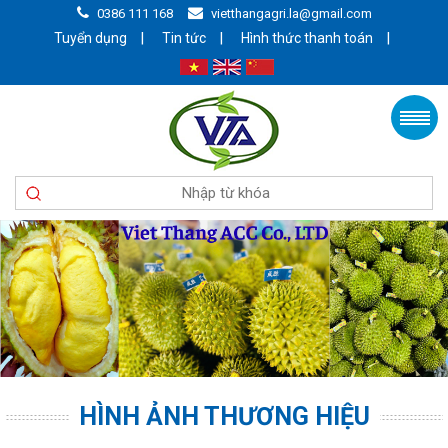
0386 111 168
vietthangagri.la@gmail.com
|
|
|
Tuyển dụng
Tin tức
Hình thức thanh toán
HÌNH ẢNH THƯƠNG HIỆU